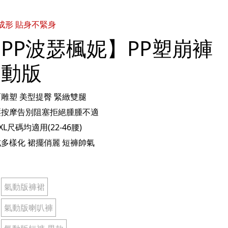
成形 貼身不緊身
PP波瑟楓妮】PP塑崩褲
氣動版
面雕塑 美型提臀 緊緻雙腿
壓按摩告別阻塞拒絕腫腫不適
2XL尺碼均適用(22-46腰)
式多樣化 裙擺俏麗 短褲帥氣
氣動版褲裙
氣動版喇叭褲