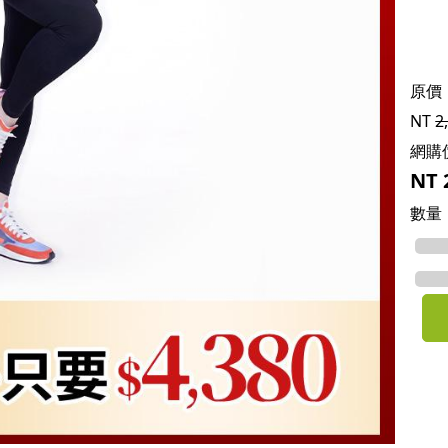
原價
NT
2
網購
NT
數量