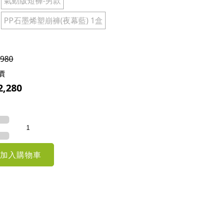
氣動版短褲-男款
PP石墨烯塑崩褲(夜幕藍) 1盒
,980
價
2,280
加入購物車