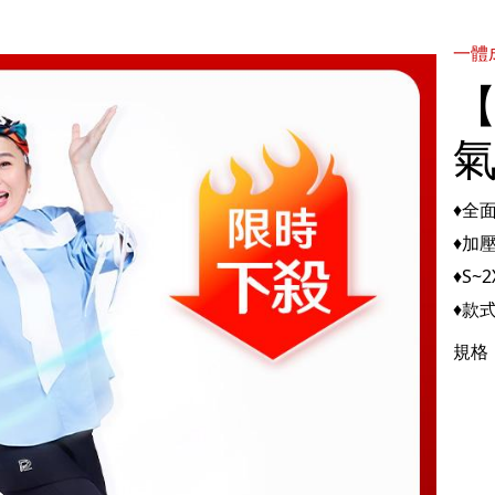
一體
【
♦全
♦加
♦S~
♦款
規格