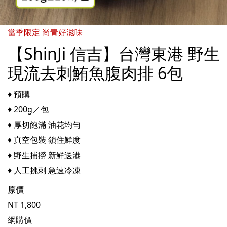
當季限定 尚青好滋味
【ShinJi 信吉】台灣東港 野生
現流去刺鮪魚腹肉排 6包
♦ 預購
♦ 200g／包
♦ 厚切飽滿 油花均勻
♦ 真空包裝 鎖住鮮度
♦ 野生捕撈 新鮮送港
♦ 人工挑刺 急速冷凍
原價
NT
1,800
網購價