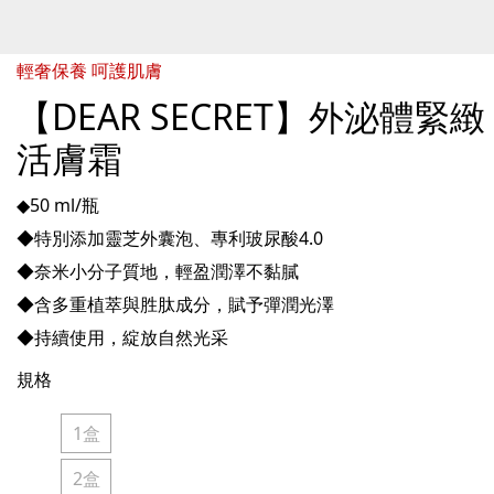
輕奢保養 呵護肌膚
【DEAR SECRET】外泌體緊緻
活膚霜
◆50 ml/瓶
◆特別添加靈芝外囊泡、專利玻尿酸4.0
◆奈米小分子質地，輕盈潤澤不黏膩
◆含多重植萃與胜肽成分，賦予彈潤光澤
◆持續使用，綻放自然光采
規格
1盒
2盒