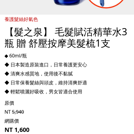
養護髮絲好氣色
【髮之泉】 毛髮賦活精華水3
瓶 贈 舒壓按摩美髮梳1支
◆ 60ml/瓶
◆ 日本製造原裝進口，日常養護更安心
◆ 清爽水感質地，使用後不黏膩
◆ 日常保養髮絲與頭皮，維持清爽舒適
◆ 輕鬆噴灑好吸收，男女皆適合使用
原價
NT
5,940
網購價
NT
1,600