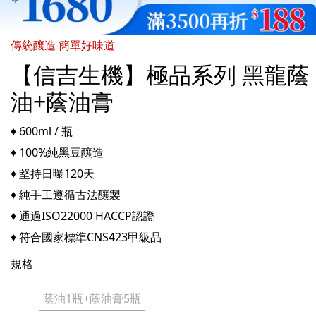
傳統釀造 簡單好味道
【信吉生機】極品系列 黑龍蔭
油+蔭油膏
♦ 600ml / 瓶
♦ 100%純黑豆釀造
♦ 堅持日曝120天
♦ 純手工遵循古法釀製
♦ 通過ISO22000 HACCP認證
♦ 符合國家標準CNS423甲級品
規格
蔭油1瓶+蔭油膏5瓶