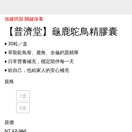
強健拱固 關鍵保養
【普濟堂】龜鹿鴕鳥精膠囊
♦ 30粒／盒
♦ 萃取鴕鳥骨、鹿角、全龜鈣質精華
♦ 日常營養補充，穩定陪伴每一天
♦ 給自己，也給家人的安心補充
規格
1盒
6盒
原價
NT
17,360