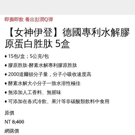
即撕即飲 養出彭潤Q彈
【女神伊登】德國專利水解膠
原蛋白胜肽 5盒
♦ 15包/盒；5公克/包
♦ 膠原胜肽-酵素水解專利膠原胜肽
♦ 2000道爾頓分子量，分子小吸收速度高
♦ 酵素水解大小分子一致水溶性極佳
♦ 無添加人工香料、無腥味
♦ 可添加在各式冷飲、果汁等非碳酸類飲料中食用
原價
NT
8,400
網購價