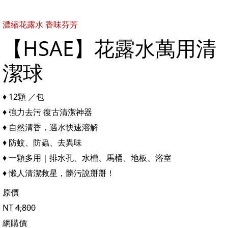
濃縮花露水 香味芬芳
【HSAE】花露水萬用清
潔球
♦ 12顆 ／包
♦ 強力去污 復古清潔神器
♦ 自然清香，遇水快速溶解
♦ 防蚊、防蟲、去異味
♦ 一顆多用｜排水孔、水槽、馬桶、地板、浴室
♦ 懶人清潔救星，髒污說掰掰！
原價
NT
4,800
網購價