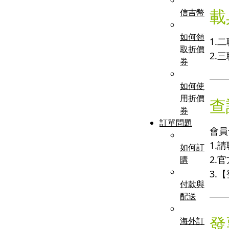
載
信吉幣
如何領
1.
取折價
2.
券
如何使
用折價
查
券
訂單問題
會員
1.請
如何訂
2.官
購
3.
付款與
配送
發
海外訂