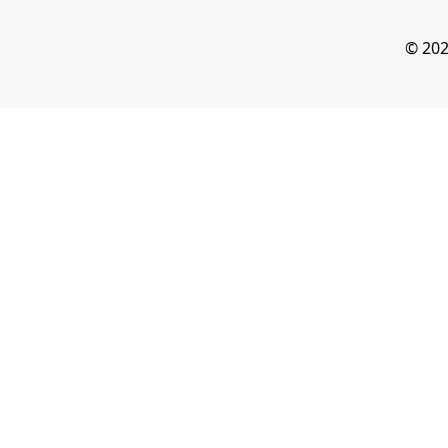
© 202
我們使用 cookies
cookies，點此查看
隱私
我知道了
Line線上客服