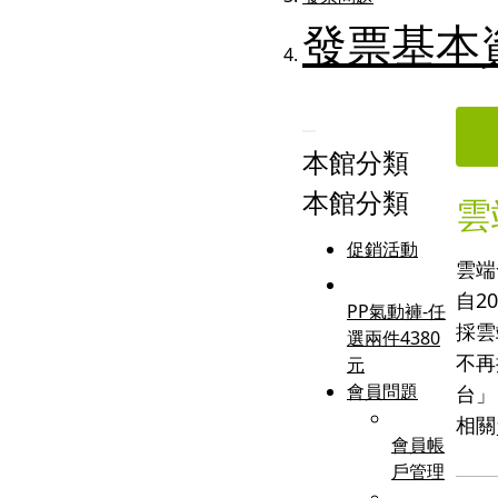
發票基本
本館分類
本館分類
雲
促銷活動
雲端
自2
PP氣動褲-任
採雲
選兩件4380
不再
元
會員問題
台」
相關
會員帳
戶管理