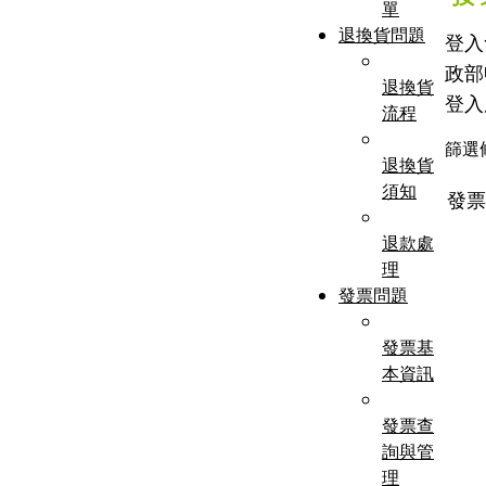
單
退換貨問題
登入
政部
退換貨
登入
流程
篩選
退換貨
須知
發
退款處
理
發票問題
發票基
本資訊
發票查
詢與管
理