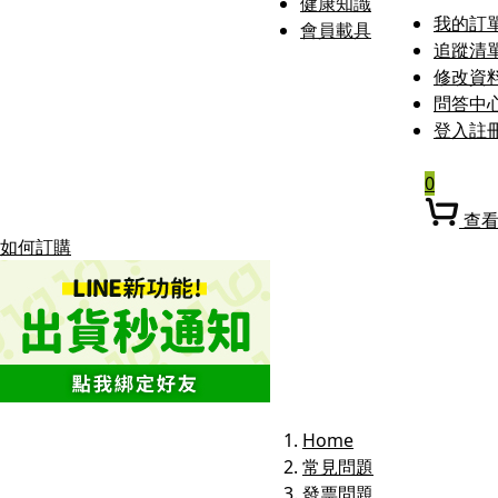
健康知識
我的訂
會員載具
追蹤清
修改資
問答中
登入
註
0
查
如何訂購
Home
常見問題
發票問題