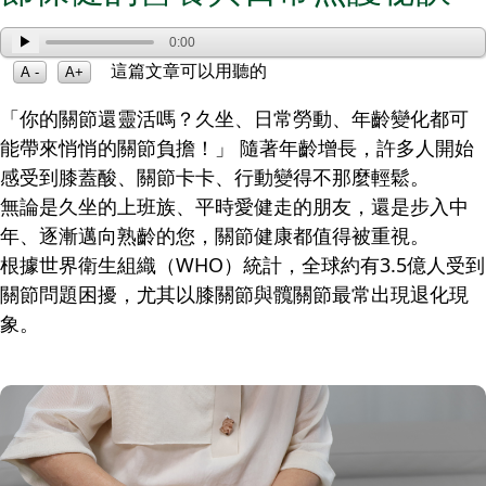
▶
0:00
這篇文章可以用聽的
A -
A+
「你的關節還靈活嗎？久坐、日常勞動、年齡變化都可
能帶來悄悄的關節負擔！」 隨著年齡增長，許多人開始
感受到膝蓋酸、關節卡卡、行動變得不那麼輕鬆。
無論是久坐的上班族、平時愛健走的朋友，還是步入中
年、逐漸邁向熟齡的您，關節健康都值得被重視。
根據世界衛生組織（WHO）統計，全球約有3.5億人受到
關節問題困擾，尤其以膝關節與髖關節最常出現退化現
象。