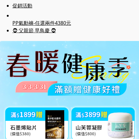
促銷活動
PP氣動褲-任選兩件4380元
🧔 父親節 早鳥慶 🧔