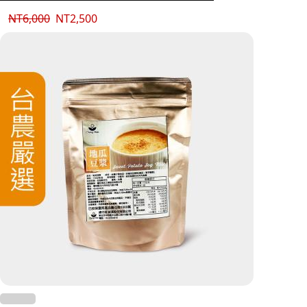
NT
6,000
NT
2,500