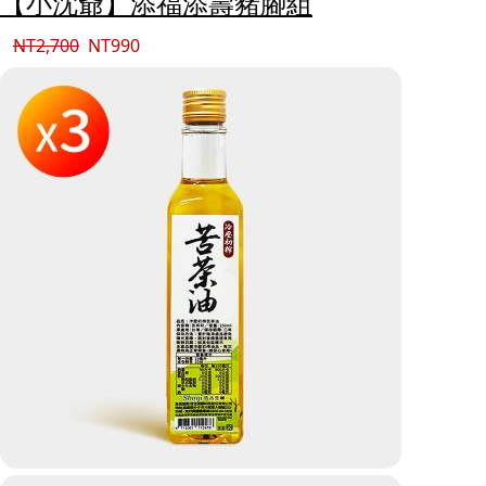
【小沈爺】添福添壽豬腳組
NT
2,700
NT
990