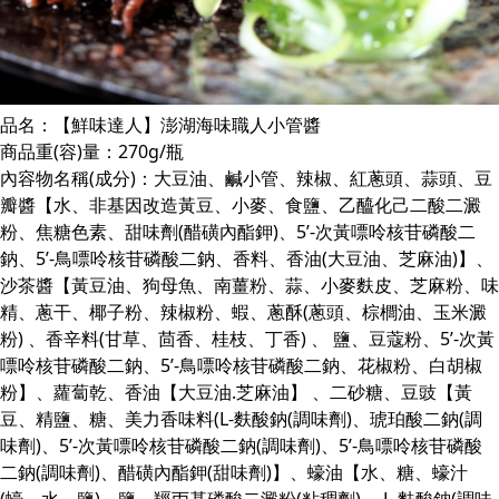
品名：【鮮味達人】澎湖海味職人小管醬
商品重(容)量：270g/瓶
內容物名稱(成分)：大豆油、鹹小管、辣椒、紅蔥頭、蒜頭、豆
瓣醬【水、非基因改造黃豆、小麥、食鹽、乙醯化己二酸二澱
粉、焦糖色素、甜味劑(醋磺內酯鉀)、5’-次黃嘌呤核苷磷酸二
鈉、5’-鳥嘌呤核苷磷酸二鈉、香料、香油(大豆油、芝麻油)】、
沙茶醬【黃豆油、狗母魚、南薑粉、蒜、小麥麩皮、芝麻粉、味
精、蔥干、椰子粉、辣椒粉、蝦、蔥酥(蔥頭、棕櫚油、玉米澱
粉) 、香辛料(甘草、茴香、桂枝、丁香) 、 鹽、豆蔻粉、5’-次黃
嘌呤核苷磷酸二鈉、5’-鳥嘌呤核苷磷酸二鈉、花椒粉、白胡椒
粉】、蘿蔔乾、香油【大豆油.芝麻油】 、二砂糖、豆豉【黃
豆、精鹽、糖、美力香味料(L-麩酸鈉(調味劑)、琥珀酸二鈉(調
味劑)、5’-次黃嘌呤核苷磷酸二鈉(調味劑)、5’-鳥嘌呤核苷磷酸
二鈉(調味劑)、醋磺內酯鉀(甜味劑)】、蠔油【水、糖、蠔汁
(蠔、水、鹽)、鹽、羥丙基磷酸二澱粉(粘稠劑) 、L-麩酸鈉(調味