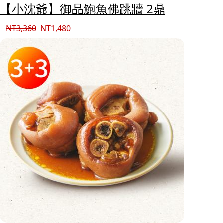
【小沈爺】御品鮑魚佛跳牆 2鼎
NT
3,360
NT
1,480