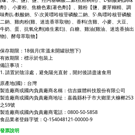
劑) 、小麥粉、焦糖色素(著色劑)】、雞粉【鹽、麥芽糊精、調
味劑(L-麩酸鈉、5’-次黃嘌呤核苷磷酸二鈉、5’-鳥嘌呤核苷磷酸
二鈉、雞肉粉(雞、迷迭香萃取物) 、香料(含雞、小麥、大豆、
牛奶、蛋、抗氧化劑(維生素E))、白糖、雞油(雞油、迷迭香抽出
物)、酵母萃取物】
保存期限：18個月(常溫未開罐狀態下)
有效期限：標示於包裝上
備註事項：
1. 請置於陰涼處，避免陽光直射，開封後請盡速食用
原產地(國)：台灣
製造廠商或國內負責廠商名稱：信吉媒體科技股份有限公司
製造廠商或國內負責廠商地址：嘉義縣朴子市大鄉里大槺榔253
之59號
製造廠商或國內負責廠商電話：0800-50-5858
食品業者登錄字號：Q-154048121-00000-9
發票說明