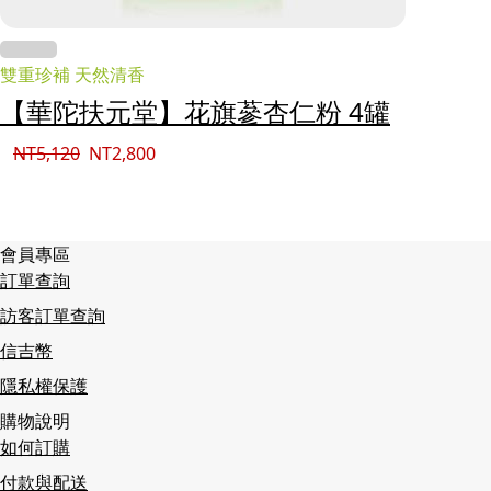
雙重珍補 天然清香
【華陀扶元堂】花旗蔘杏仁粉 4罐
NT
5,120
NT
2,800
會員專區
訂單查詢
訪客訂單查詢
信吉幣
隱私權保護
購物說明
如何訂購
付款與配送