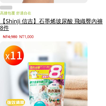
高腰包覆 舒適自在
【ShinJi 信吉】石墨烯玻尿酸 飛織臀內褲
8件
NT
4,980
NT
1,000