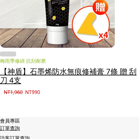
梅雨季修繕 抗刮耐磨
【神盾】石墨烯防水無痕修補膏 7條 贈 刮
刀 4支
NT
1,960
NT
990
會員專區
訂單查詢
訪客訂單查詢