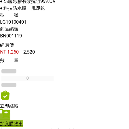
♦ 防曬彩膠有效抗阻99%UV
♦ 科技防水膜一甩即乾
型 號
LG10100401
商品編號
BN001119
網購價
NT
1,260
2,520
數 量
立即結帳
加入購物車