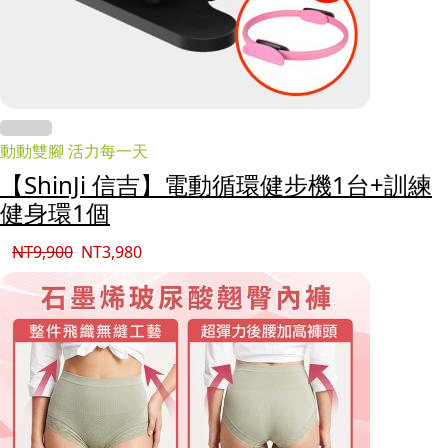
動動雙腳 活力每一天
【ShinJi 信吉】電動循環健步機1台+訓練
健身環1個
NT
9,900
NT
3,980