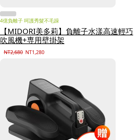
4億負離子 呵護秀髮不毛躁
【MIDORI美多莉】負離子水漾高速輕巧
吹風機+専用壁掛架
NT
2,680
NT
1,280