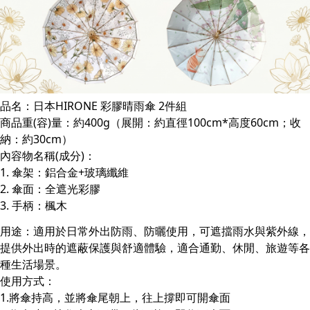
品名：日本HIRONE 彩膠晴雨傘 2件組
商品重(容)量：約400g（展開：約直徑100cm*高度60cm；收
納：約30cm）
內容物名稱(成分)：
1. 傘架：鋁合金+玻璃纖維
2. 傘面：全遮光彩膠
3. 手柄：楓木
用途：適用於日常外出防雨、防曬使用，可遮擋雨水與紫外線，
提供外出時的遮蔽保護與舒適體驗，適合通勤、休閒、旅遊等各
種生活場景。
使用方式：
1.將傘持高，並將傘尾朝上，往上撐即可開傘面