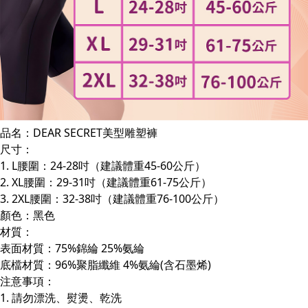
品名：DEAR SECRET美型雕塑褲
尺寸：
1. L腰圍：24-28吋（建議體重45-60公斤）
2. XL腰圍：29-31吋（建議體重61-75公斤）
3. 2XL腰圍：32-38吋（建議體重76-100公斤）
顏色：黑色
材質：
表面材質：75%錦綸 25%氨綸
底檔材質：96%聚脂纖維 4%氨綸(含石墨烯)
注意事項：
1. 請勿漂洗、熨燙、乾洗