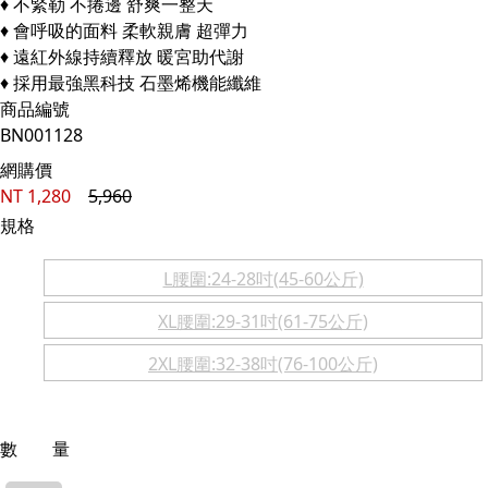
♦ 不緊勒 不捲邊 舒爽一整天
♦ 會呼吸的面料 柔軟親膚 超彈力
♦ 遠紅外線持續釋放 暖宮助代謝
♦ 採用最強黑科技 石墨烯機能纖維
商品編號
BN001128
網購價
NT
1,280
5,960
規格
L腰圍:24-28吋(45-60公斤)
XL腰圍:29-31吋(61-75公斤)
2XL腰圍:32-38吋(76-100公斤)
數 量