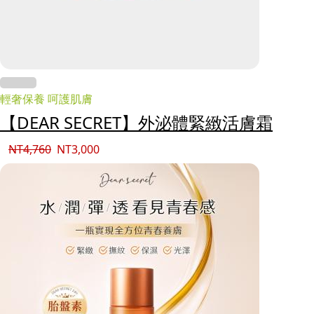
輕奢保養 呵護肌膚
【DEAR SECRET】外泌體緊緻活膚霜
NT
4,760
NT
3,000