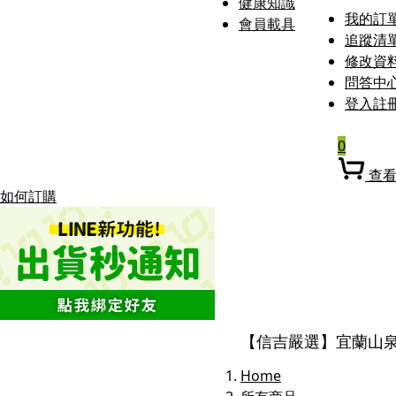
健康知識
我的訂
會員載具
追蹤清
修改資
問答中
登入
註
0
查
如何訂購
【信吉嚴選】宜蘭山泉
Home