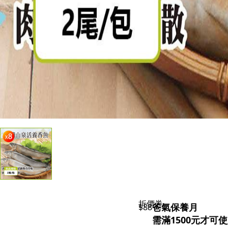
折價券
爸氣保養月
$88
需滿1500元才可