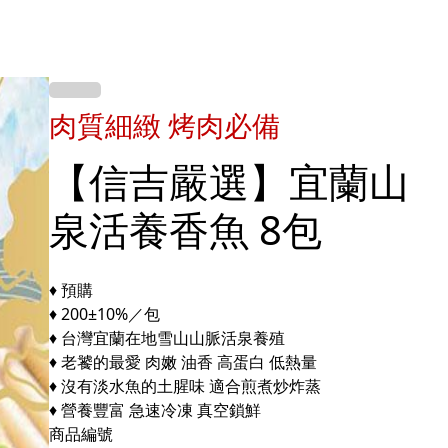
肉質細緻 烤肉必備
【信吉嚴選】宜蘭山
泉活養香魚 8包
♦ 預購
♦ 200±10%／包
♦ 台灣宜蘭在地雪山山脈活泉養殖
♦ 老饕的最愛 肉嫩 油香 高蛋白 低熱量
♦ 沒有淡水魚的土腥味 適合煎煮炒炸蒸
♦ 營養豐富 急速冷凍 真空鎖鮮
商品編號