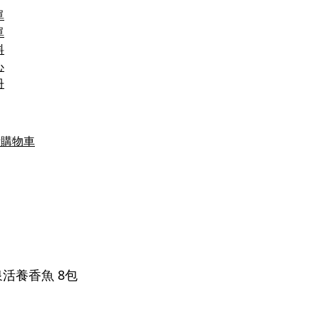
單
單
料
心
冊
看購物車
活養香魚 8包