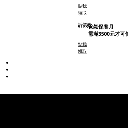
點我
領取
折價券
爸氣保養月
$188
需滿3500元才可
點我
領取