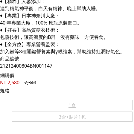
♦【精粹】人蔘添加：
達到精氣神平衡，白天有精神、晚上幫助入睡。
♦【專業】日本神奈川大廠：
40 年專業大廠，100% 原瓶原裝進口。
♦【好吞】高品質糖衣技術：
包覆技術，讓高濃度的B群，沒有藥味，方便吞食。
♦【全方位】專業營養監製：
加入鐵等8種關鍵營養素與γ穀維素，幫助維持紅潤好氣色。
商品編號
21212400804BN001147
網購價
NT
2,680
7,340
規格
1盒
3盒+貼片1包