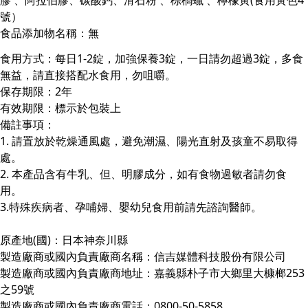
膠 、阿拉伯膠、碳酸鈣、滑石粉 、棕櫚蠟 、檸檬黃(食用黃色4
號）
食品添加物名稱：無
食用方式：每日1-2錠，加強保養3錠，一日請勿超過3錠，多食
無益，請直接搭配水食用，勿咀嚼。
保存期限：2年
有效期限：標示於包裝上
備註事項：
1. 請置放於乾燥通風處，避免潮濕、陽光直射及孩童不易取得
處。
2. 本產品含有牛乳、但、明膠成分，如有食物過敏者請勿食
用。
3.特殊疾病者、孕哺婦、嬰幼兒食用前請先諮詢醫師。
原產地(國)：日本神奈川縣
製造廠商或國內負責廠商名稱：信吉媒體科技股份有限公司
製造廠商或國內負責廠商地址：嘉義縣朴子市大鄉里大槺榔253
之59號
製造廠商或國內負責廠商電話：0800-50-5858