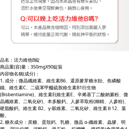
品名：活力維他B錠
商品重(容)量：350mgX90錠裝
內容物名稱(成分)：
1. 成分：微晶纖維素、維生素B6、還原麥芽糖水飴、焦磷酸
鐵、維生素C、二硫苯甲醯硫胺維生素B1衍生物
(Bisbentiamine)、維生素E(維生素E、辛烯基丁二酸鈉澱粉、微
晶纖維素、二氧化矽)、本多酸鈣、人參萃取粉(糊精、人參粉)、
硬脂酸鈣、維生素 B2、γ-穀維素、二氧化矽、維生素Ｂ12、葉
酸。
2. 糖衣成分：蔗糖、蛋殼鈣、乳糖、微晶 α-纖維素、蟲膠、明