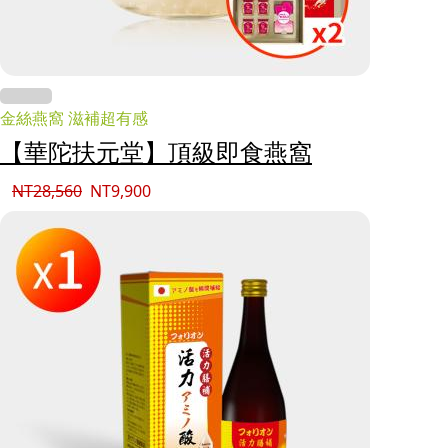
金絲燕窩 滋補超有感
【華陀扶元堂】頂級即食燕窩
NT
28,560
NT
9,900