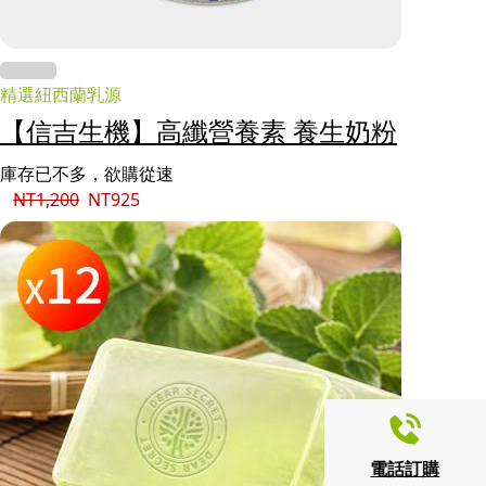
精選紐西蘭乳源
【信吉生機】高纖營養素 養生奶粉
庫存已不多，欲購從速
NT
1,200
NT
925
電話訂購