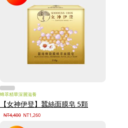
蜂萃精華深層滋養
【女神伊登】蠶絲面膜皂 5顆
NT
4,400
NT
1,260