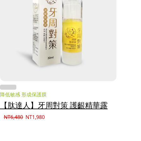
降低敏感 形成保護膜
【肽達人】牙周對策 護齦精華露
NT
6,480
NT
1,980