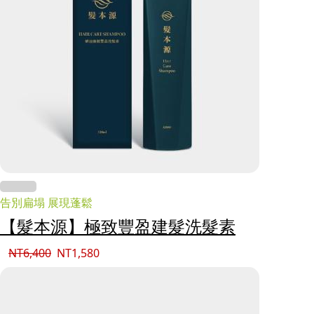
告別扁塌 展現蓬鬆
【髮本源】極致豐盈建髮洗髮素
NT
6,400
NT
1,580