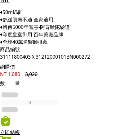
♦50ml/罐
♦舒緩肌膚不適 全家適用
♦留傳5000年智慧-阿育吠陀驗證
♦印度皇室御用 百年藥廠品牌
♦全球40萬名醫師推薦
商品編號
31111800403Ｘ31212000101BN000272
網購價
NT
1,080
3,020
數 量
立即結帳