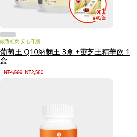
嚴選紅麴 安心守護
葡萄王 Q10納麴王 3盒 +靈芝王精華飲 1
盒
NT
4,500
NT
2,580