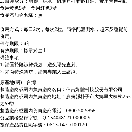
2. 膠囊成分：明膠、純水、硫酸月桂酯鈉甘油、食用黃色4號、
食用黃色5號、食用紅色7號
食品添加物名稱：無
食用方式：每日2次，每次2粒。請搭配溫開水，起床及睡覺前
食用。
保存期限：3年
有效期限：標示於盒上
備註事項：
1. 請置於陰涼乾燥處，避免陽光直射。
2. 如有特殊需求，請向專業人士諮詢。
原產地(國)：台灣
製造廠商或國內負責廠商名稱：信吉媒體科技股份有限公司
製造廠商或國內負責廠商地址：嘉義縣朴子市大鄉里大槺榔253
之59號
製造廠商或國內負責廠商電話：0800-50-5858
食品業者登錄字號：Q-154048121-00000-9
投保產品責任險字號：0813-14PDT00170