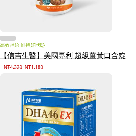
高效補給 維持好狀態
【信吉生醫】美國專利 超級薑黃口含錠
NT
4,320
NT
1,180