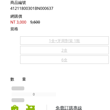
商品編號
41211800301BN000637
網購價
NT
3,000
9,600
規格
1盒+牙周對策 1瓶
2盒
6盒
數 量
免費訂購專線