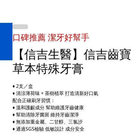
口碑推薦 潔牙好幫手
【信吉生醫】信吉齒寶
草本特殊牙膏
♦ 2支／盒
♦ 清涼薄荷味 + 茶樹植萃 打造清新好口氣
配合正確刷牙習慣：
♦ 溫和護齦成分 幫助維護牙齒健康
♦ 幫助清除牙菌斑 維持牙齒潔淨
♦ 無添加重金屬、二甘醇、三氯沙
♦ 通過SGS檢驗 低敏設計 成分安全