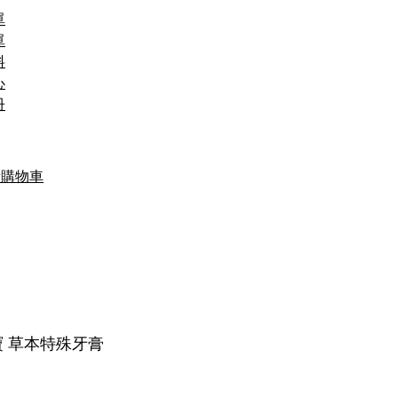
單
單
料
心
冊
看購物車
 草本特殊牙膏