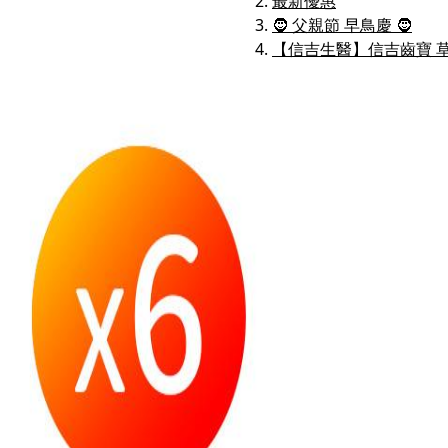
最新優惠
🧔 父親節 早鳥慶 🧔
【信吉生醫】信吉齒寶 