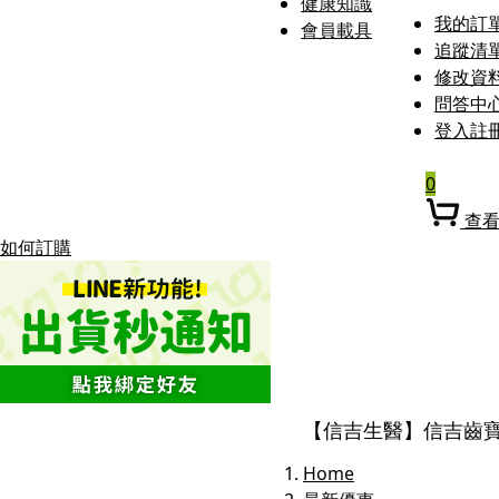
健康知識
我的訂
會員載具
追蹤清
修改資
問答中
登入
註
0
查
如何訂購
【信吉生醫】信吉齒寶
Home