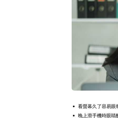
看螢幕久了容易眼
晚上滑手機時眼睛