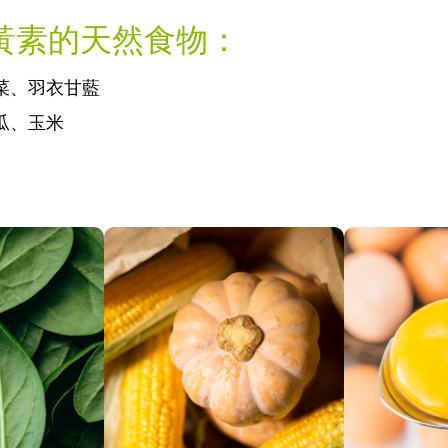
黃素的天然食物：
菜、羽衣甘藍
瓜、玉米