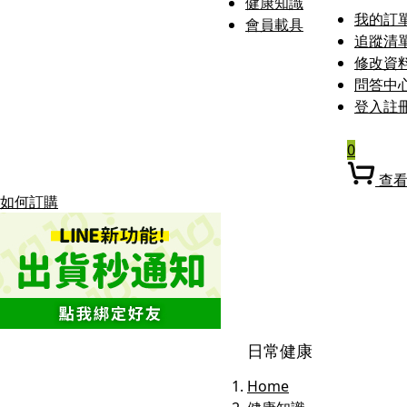
健康知識
我的訂
會員載具
追蹤清
修改資
問答中
登入
註
0
查
如何訂購
日常健康
Home