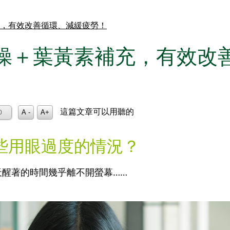
，有效改善循環、減緩疲勞！
操＋葉黃素補充，有效改
這篇文章可以用聽的
A -
A+
0
些用眼過度的情況？
天醒著的時間幾乎離不開螢幕……