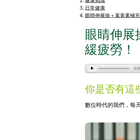
健康知識
日常健康
眼睛伸展操＋葉黃素補充
眼睛伸展
緩疲勞！
▶
0:0
你是否有這
數位時代的我們，每