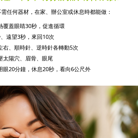
不需任何器材，在家、辦公室或休息時都能做：
熱覆蓋眼睛30秒，促進循環
、遠望3秒，來回10次
左右、順時針、逆時針各轉動5次
壓太陽穴、眉骨、眼尾
：每用眼20分鐘，休息20秒，看向6公尺外