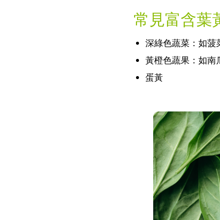
常見富含葉
深綠色蔬菜：如菠
黃橙色蔬果：如南
蛋黃