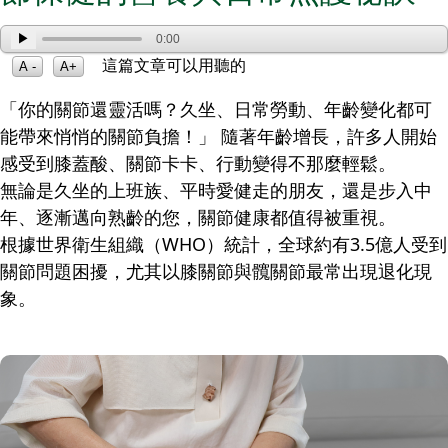
▶
0:00
這篇文章可以用聽的
A -
A+
「你的關節還靈活嗎？久坐、日常勞動、年齡變化都可
能帶來悄悄的關節負擔！」 隨著年齡增長，許多人開始
感受到膝蓋酸、關節卡卡、行動變得不那麼輕鬆。
無論是久坐的上班族、平時愛健走的朋友，還是步入中
年、逐漸邁向熟齡的您，關節健康都值得被重視。
根據世界衛生組織（WHO）統計，全球約有3.5億人受到
關節問題困擾，尤其以膝關節與髖關節最常出現退化現
象。